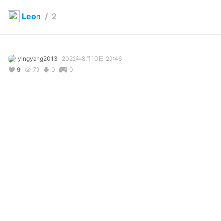
Leon
/
２
yingyang2013
2022年8月10日 20:46
9
79
0
0
説明
#
VRoidStudio
オフの日
コメント
投稿する