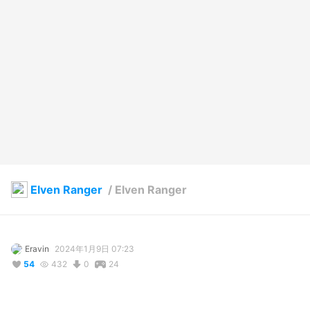
Elven Ranger
/
Elven Ranger
Eravin
2024年1月9日 07:23
54
432
0
24
説明