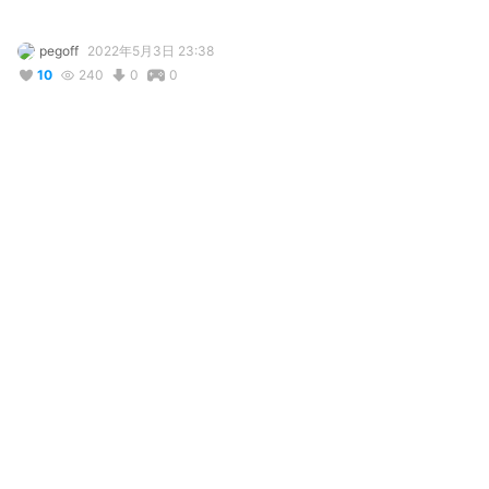
pegoff
2022年5月3日 23:38
10
240
0
0
説明
#
VRoidStudio
#
Foodwars
Inspired by Nakiri Erina from the "Food Wars" anime.
写真・動画