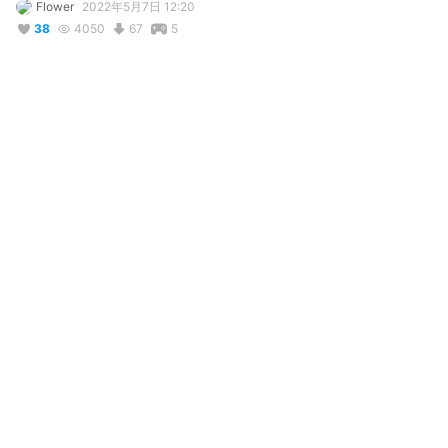
Flower
2022年5月7日 12:20
38
4050
67
5
説明
#
VRoidStudio
#
WONDERHOY
#
otori_emu
#
wonderlandsXshowtime
#
Project_Sekai
#
ProjectSekai
#
SekaiProject
#
emuotori
#
Emu_Otori
It's not perfect, but to be fair, it's the first model I put real effort 
into
コメント
投稿する