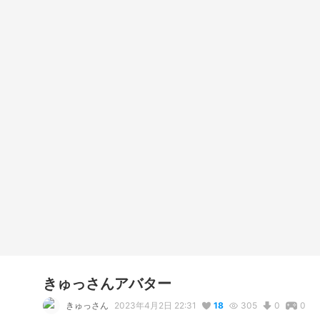
きゅっさんアバター
きゅっさん
2023年4月2日 22:31
18
305
0
0