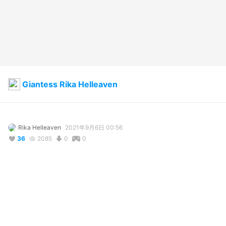
Giantess Rika Helleaven
Rika Helleaven
2021年9月6日 00:56
36
2085
0
0
コメント