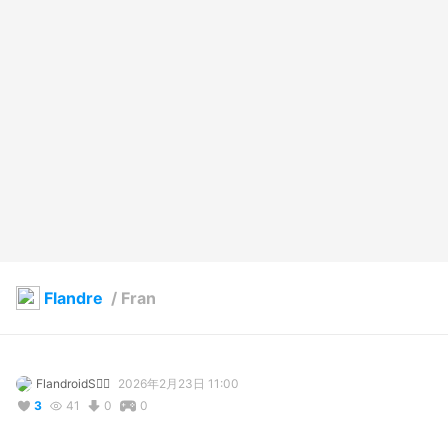
Flandre
/
Fran
FlandroidS❤️‍🔥
2026年2月23日 11:00
3
41
0
0