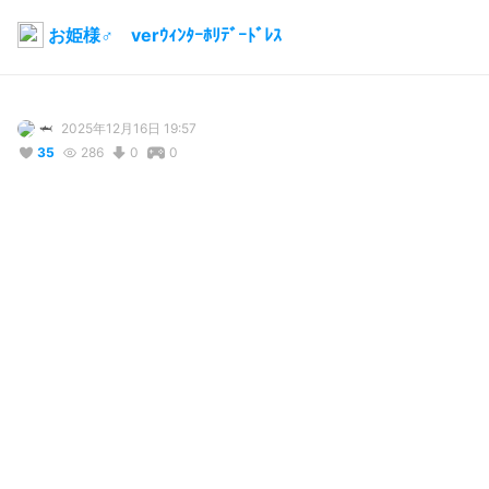
お姫様♂ verｳｨﾝﾀｰﾎﾘﾃﾞｰﾄﾞﾚｽ
🦈
2025年12月16日 19:57
35
286
0
0
説明
#
VRoidStudio
#
BOOTH販売中
#
クリスマス
#
冬服
#
ドレス
#
ワンピース
#
リボン
#
ツリー
#
ブーツ
#
赤
リボンやフリルたくさん、

クリスマス、新年、バレンタインなど冬のイベントにピッタリの
ドレスです

Boothで販売中
使用しているBOOTHアイテム