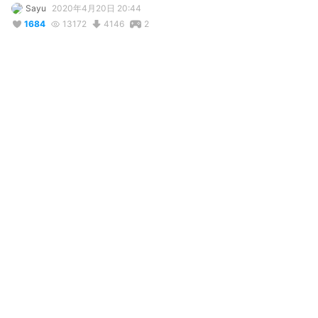
Sayu
2020年4月20日 20:44
1684
13172
4146
2
説明
#
Danganronpa
#
Kaede_Akamatsu
コメント
投稿する
@
Void!
4年前
HOLY CRAP SHES SO PRETYY OMG!!
1