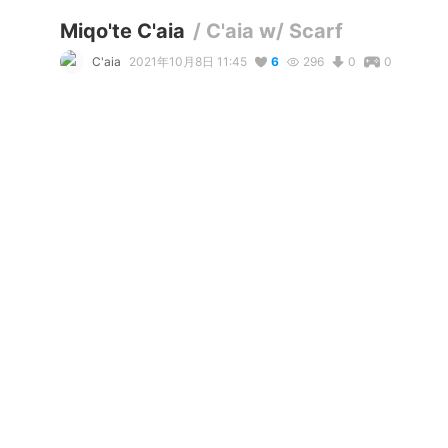
Miqo'te C'aia
/
C'aia w/ Scarf
C'aia
2021年10月8日 11:45
6
296
0
0
コメント
リアクション
Decay
が
しました
タムぅめ
が
しました