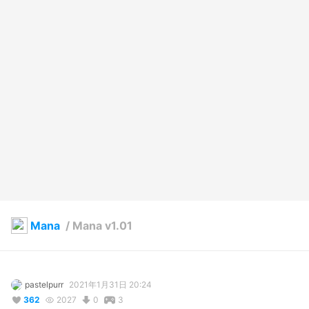
Mana
/
Mana v1.01
pastelpurr
2021年1月31日 20:24
362
2027
0
3