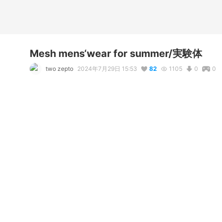
Mesh mens‘wear for summer/実験体
two zepto
2024年7月29日 15:53
82
1105
0
0
説明
#
VRoidStudio
#
BOOTH販売中
#
VRoid
#
夏服
#
メンズ服
#
Mesh mens‘wear for summer着用モデル
使用しているBOOTHアイテム