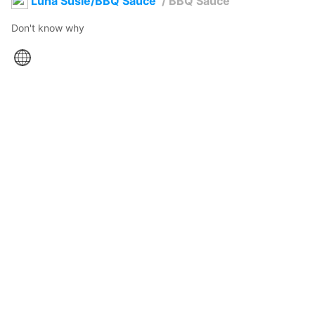
Luna Susie/BBQ Sauce
/
BBQ Sauce
Don't know why
AtNewsStoryMode
2026年4月18日 17:53
0
76
0
1
説明
#
commission
#
BFDI
#
humanform
#
YoriMomeynui
Anne Heche, winter Russia
コメント