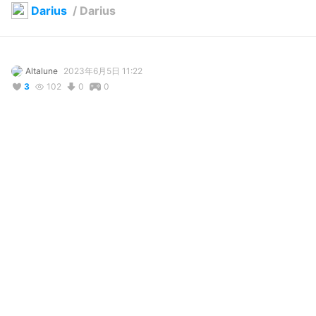
Darius
/
Darius
Altalune
2023年6月5日 11:22
3
102
0
0
説明
#
VRoidStudio
#
VTuber
This is a WIP in early stages for a VTuber, already in use! More 
detailing to come - stay tuned!
使用しているBOOTHアイテム