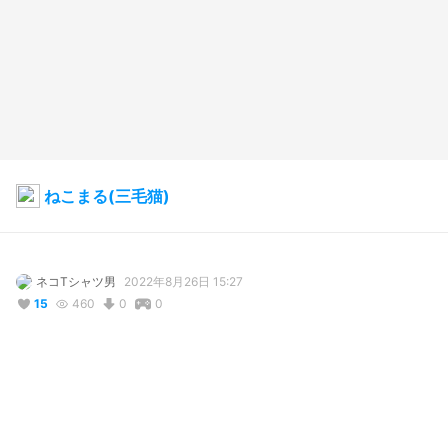
ねこまる(三毛猫)
ネコTシャツ男
2022年8月26日 15:27
15
460
0
0
説明
#
猫
#
ねこ
#
ネコ
#
cat
#
三毛猫
#
unity
#
booth販売中
癒しネコ。三毛猫。