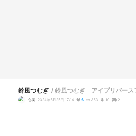
鈴風つむぎ
/
鈴風つむぎ アイプリバース
心美
2024年6月25日 17:14
6
353
19
2
説明