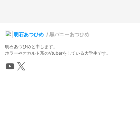
明石あつひめ
/
黒バニーあつひめ
明石あつひめと申します。

明石あつひめ
2026年5月14日 21:44
14
283
0
0
説明
#
VRoidStudio
#
バニーガール
#
ショートヘア
#
VTuber