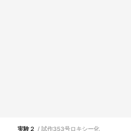
実験２
/
試作353号ロキシー化