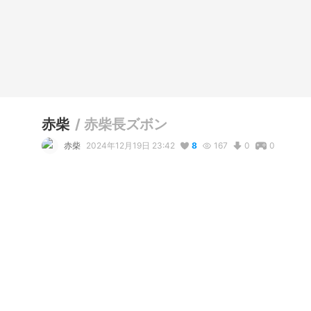
赤柴
/
赤柴長ズボン
赤柴
2024年12月19日 23:42
8
167
0
0
説明
#
VRoidStudio
#
ショタ
#
少年
#
男の娘
長ズボンのニートです
コメント