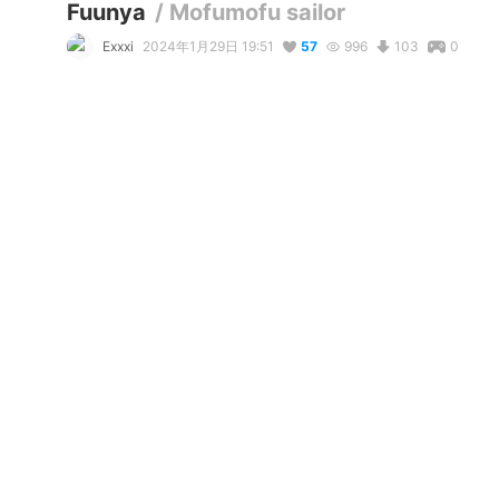
Fuunya
/
Mofumofu sailor
Exxxi
2024年1月29日 19:51
57
996
103
0
説明
#
VRoidStudio
MOFUMOFU girl. 
写真・動画