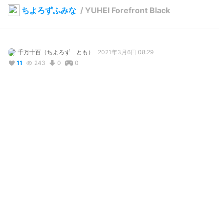
ちよろずふみな
/
YUHEI Forefront Black
千万十百（ちよろず とも）
2021年3月6日 08:29
11
243
0
0
説明
#
VRoid
#
YUHEI
#
タクティカル
#
Tactical
YUHEIさんの Forefront Black を着用
写真・動画