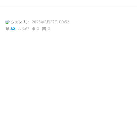
シェンリン
2025年8月27日 00:52
32
367
0
0
説明
#
VRoidStudio
#
制服
#
制服ブレザー
#
ブレザー
#
赤い髪
#
赤い目
#
ロングヘア
使用しているBOOTHアイテム