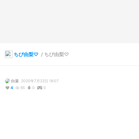
ちび由梨♡
/
ちび由梨♡
白湯
2020年7月22日 18:07
4
65
0
0
説明
桜をイメージして、作ってみました！

気にいるといいな(っ´ω`c)