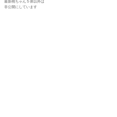
最新桃ちゃん５体以外は

非公開にしています

● 制作使用ツール

※縛り 無料ツール

※縛り unity・色塗りソフト使用しない

・VRoid

・blender

　(アクセサリー作り・着色マウス塗り)

・VRM_PartsAdder （アクセ装着）

enufshi - えぬふし
2024年1月17日 12:01
33
931
76
2
説明
#
うさぎ
#
兎
#
Rabbit
#
らびっと
#
ドレス
#
dress
#
尻尾
進捗
