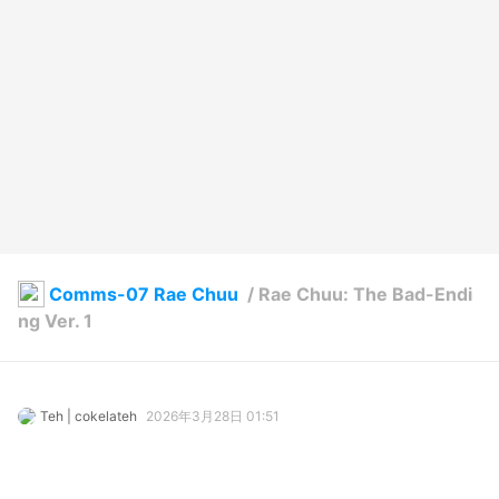
Comms-07 Rae Chuu
/
Rae Chuu: The Bad-Endi
ng Ver. 1
Teh | cokelateh
2026年3月28日 01:51
34
811
0
0