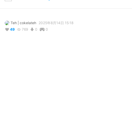
Teh | cokelateh
2025年8月14日 15:18
49
769
0
0
説明
#
VRoidStudio
#
VTuber
#
VRoid
#
commission
VRoid Model for OnlyChann

for commission, please sent me message on X!
写真・動画