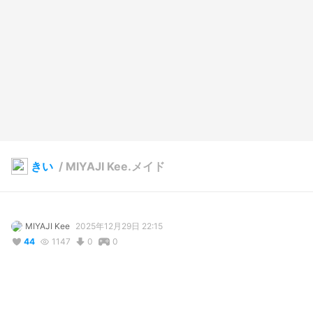
きい
/
MIYAJI Kee.メイド
MIYAJI Kee
2025年12月29日 22:15
44
1147
0
0
説明
#
制服
#
メイド
#
ショートヘア
#
ショートボブ
#
オリジナル