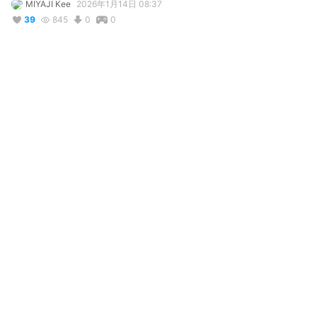
MIYAJI Kee
2026年1月14日 08:37
39
845
0
0
説明
#
オリジナル
#
制服
#
メイド
#
ショートヘア
#
ショートボブ
写真・動画
3
5
コメント