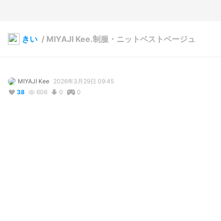
きい
/
MIYAJI Kee.制服・ニットベストベージュ
MIYAJI Kee
2026年3月29日 09:45
38
606
0
0
説明
#
ショートヘア
#
ショートボブ
#
制服
#
JK
#
オリジナル
写真・動画
3
5