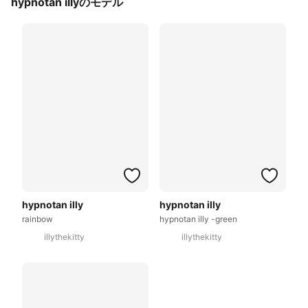
hypnotan illyのモデル
hypnotan illy
hypnotan illy
rainbow
hypnotan illy -green
illythekitty
illythekitty