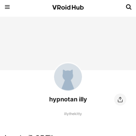
hypnotan illy
illythekitty