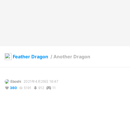
Feather Dragon
/
Another Dragon
Eboshi
2021年4月29日 16:47
360
5191
912
11
説明
#
feather
#
dragon
#
furry
#
digileg
#
Furry
#
raptor
#
heart
#
girly