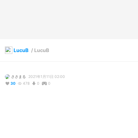
LucuB
/
LucuB
ささまる
2021年1月11日 02:00
30
478
0
0
説明
#
オリジナル
#
ロボット
#
メカ
コメント