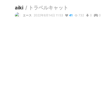
aiki
/
トラベルキャット
エース
2022年8月14日 11:53
41
732
0
0
コメント
リアクション
Margarita Risin
が
しました
MysticYuna
が
しました