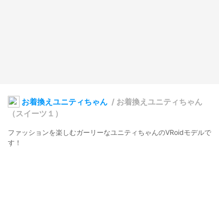
お着換えユニティちゃん
/
お着換えユニティちゃん
（スイーツ１）
ファッションを楽しむガーリーなユニティちゃんのVRoidモデルで
す！

この作品はユニティちゃんライセンス条項の元に提供されていま
す。ご利用の際はライセンス表記等、ユニティちゃんライセンス
条項に従ってください。

作者：氷音　@hyoune_ds

© UTJ/UCL