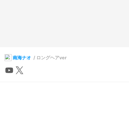
南海ナオ
/
ロングヘアver
尽並クリシェ
2026年1月6日 07:12
15
169
0
0
説明
#
Vtuber
#
comission