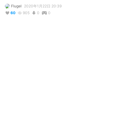
Flugel
2020年1月22日 20:39
60
905
0
0
説明
#
VTuber
#
VRoid
#
オリジナル
#
ポニーテール
#
輝けうちの子
#
FlusayGirls
#
idolsona
#
ワンピース
#
制服
#
ツインテール
Virtual singer-songwriter, Natalie Vtuber.

Wearing a cool office inspired look in orange and green. Long 
hair with " hair horns" on top.
写真・動画