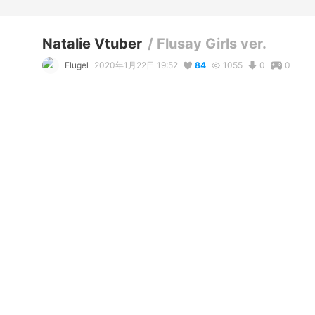
Natalie Vtuber
/
Flusay Girls ver.
Flugel
2020年1月22日 19:52
84
1055
0
0
説明
#
VTuber
#
FlusayGirls
#
VRoid
#
オリジナル
#
フルセイ少女
#
輝けうちの子
#
ワンピース
Virtual singer-songwriter, Natalie Vtuber.

Wearing her Flusay Girls shirt featuring her light blue accent
写真・動画