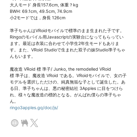
大人モード 身長157.6cm, 体重？kg

BWH: 69.1cm, 49.5cm, 74.9cm

小2モードでは，身長 126cm

準子ちゃんはVRoidモバイルで標準のまま生まれた子です。
Ringoのモバイル用Javascriptの実験台になってもらってい
ます。最近は衣装に合わせて小学生2年生モードもありま
す。また、VRoid Studioで生まれた双子の妹Studio準子ちゃ
んもいます。

魔改造 VRoid 標 準子/ Junko, the remodelled VRoid

標 準子は、魔改造 VRoid である。VRoidモバイルで、女の子
モデルを選択しただけの、純真無垢な子として誕生した。あ
る日、準子ちゃんは、悪の秘密結社 3Apples に目をつけら
れ、様々な魔改造の標的となる。がんばれ僕らの準子ちゃ
ringo3apples.gq/doc/js/