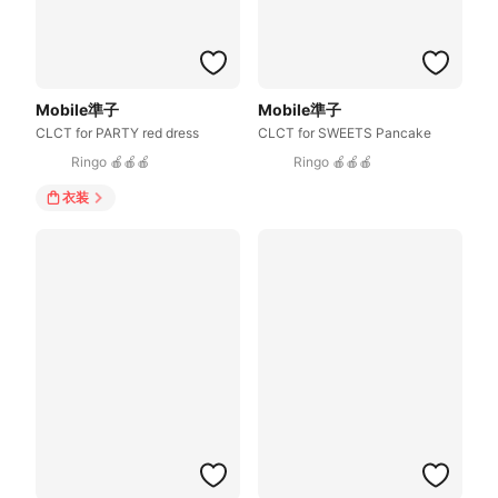
Mobile準子
Mobile準子
CLCT for PARTY red dress
CLCT for SWEETS Pancake
Ringo 🍎🍎🍎
Ringo 🍎🍎🍎
衣装