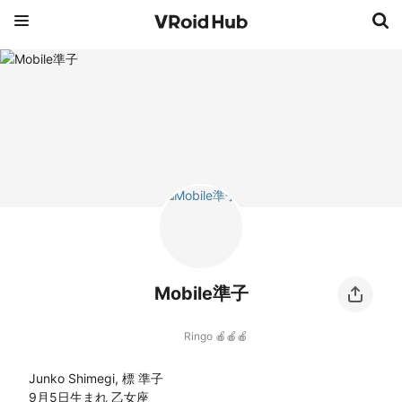
Mobile準子
Ringo 🍎🍎🍎
Junko Shimegi, 標 準子

9月5日生まれ 乙女座
