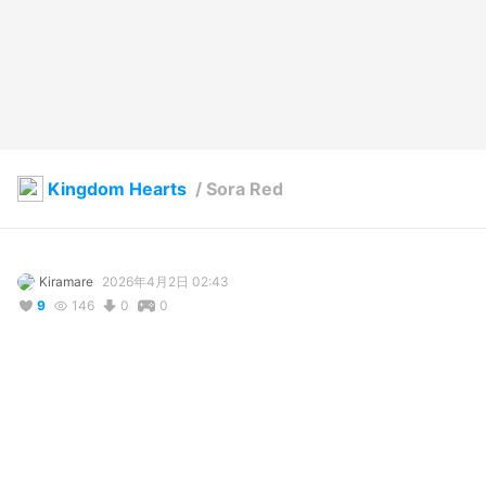
Kingdom Hearts
/
Sora Red
Kiramare
2026年4月2日 02:43
9
146
0
0
説明
#
VRoidStudio
#
BOOTH
#
VRChat
#
VRoid
#
VTuber
#
kingdomhearts
#
Anime
#
Game
#
Sora
#
Kingdom_Hearts
写真・動画