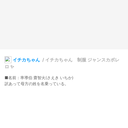
イチカちゃん
/
イチカちゃん 制服 ジャンスカボレ
ロ ✨️
■名前：率導伯 齋智火(さえき いちか)

訳あって母方の姓を名乗っている。
Orihalcon💎
2024年4月30日 19:19
15
206
0
0