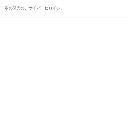
翠の閃光の、サイバーヒロイン。
けものリグビー
2023年7月31日 16:03
2
64
0
0
説明
#
緑
#
サイボーグ
#
ネクタイ
#
VRoidStudio
ちょっと大人の雰囲気を出してみた。
写真・動画
9