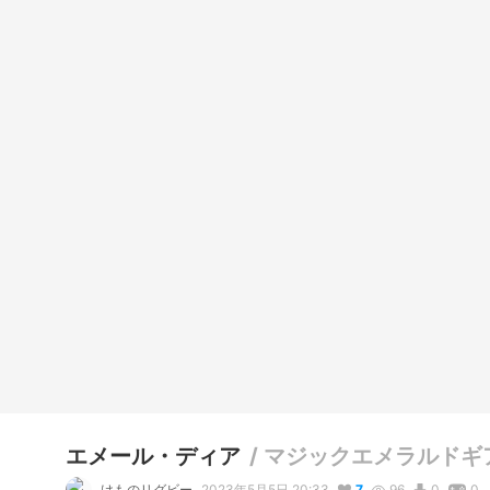
エメール・ディア
/
マジックエメラルドギ
けものリグビー
2023年5月5日 20:33
7
96
0
0