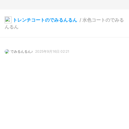
トレンチコートのでみるんるん
/
水色コートのでみる
んるん
でみるんるん♪
2025年9月16日 02:21
13
137
0
0
説明
#
VRoidStudio
#
オリジナル
#
BOOTH販売中
#
VRChat
#
コート
#
3D
#
３D衣装
#
ブイロイド
#
秋
#
でみるんるん
水色コートのでみるんるん
使用しているBOOTHアイテム