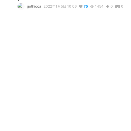
gothicca
2022年1月5日 10:06
75
1454
0
0
説明
#
y2k
#
cool
#
tiktok
#
VirtualFashionContest
#
trash
#
cat
y2k kitty
写真・動画