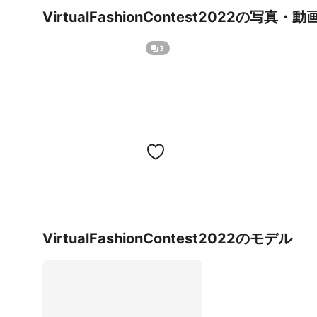
VirtualFashionContest2022の写真・動
3
VirtualFashionContest2022のモデル