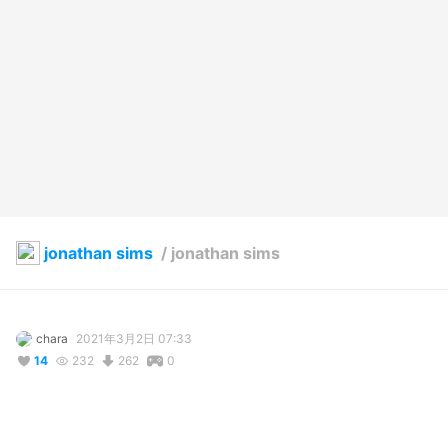
jonathan sims
/
jonathan sims
chara
2021年3月2日 07:33
14
232
262
0
説明