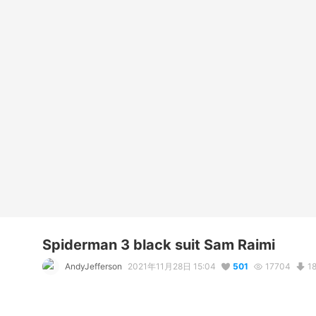
Spiderman 3 black suit Sam Raimi
AndyJefferson
2021年11月28日 15:04
501
17704
1