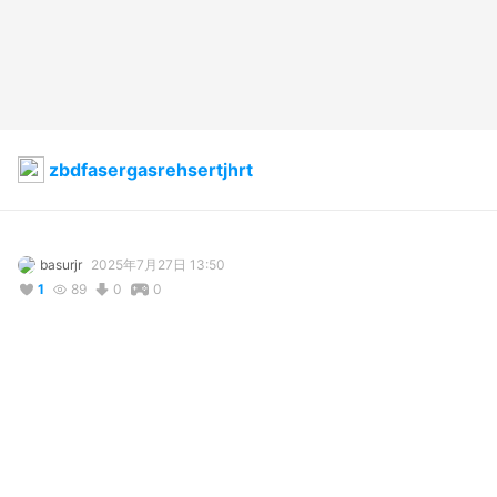
zbdfasergasrehsertjhrt
basurjr
2025年7月27日 13:50
1
89
0
0
説明
www.imdb.com/list/ls4100971925
www.imdb.com/list/ls4100916506
www.imdb.com/list/ls4100937140
www.imdb.com/list/ls4100908579
www.imdb.com/list/ls4100973541