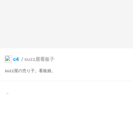
c4
/
suzz屋看板子
suzz屋の売り子。看板娘。
suzzzzzu
2023年12月6日 21:11
9
106
0
0
説明
#
VRoidStudio
#
vroid
#
クリスマス衣装
#
冬服
#
コート