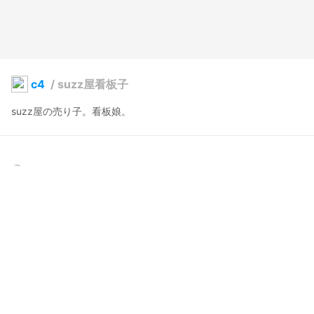
c4
/
suzz屋看板子
suzz屋の売り子。看板娘。
suzzzzzu
2023年12月6日 21:40
13
195
0
0
説明
#
VRoidStudio
#
BOOTH販売中
#
冬服
#
コート風ワンピース
#
もこもこ
#
pink_dress
#
Rose
#
ローズ
#
CC_Winter
使用しているBOOTHアイテム